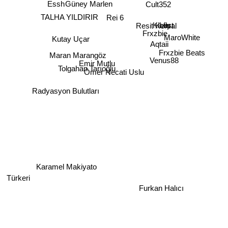
Essh
Güney Marlen
Cult352
Rei 6
TALHA YILDIRIR
Lust
Kiofly
Resit Kemal
Frxzbie
Kutay Uçar
Aqtaii
MaroWhite
Frxzbie Beats
Maran Marangöz
Venus88
Emir Mutlu
Tolgahan Tarıoğlu
Ömer Necati Uslu
Radyasyon Bulutları
Karamel Makiyato
Türkeri
Furkan Halıcı