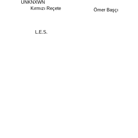
UNKNXWN
Kırmızı Reçete
Ömer Başçı
L.E.S.