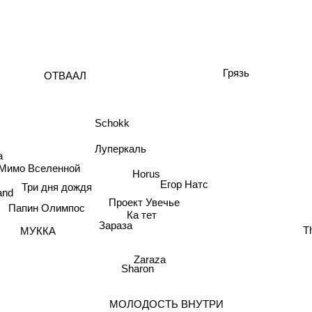
ОТВААЛ
Грязь
Schokk
Луперкаль
а
Мимо Вселенной
Horus
Три дня дождя
Егор Натс
nd
Проект Увечье
Папин Олимпос
Ка тет
Зараза
МУККА
Zaraza
Sharon
МОЛОДОСТЬ ВНУТРИ