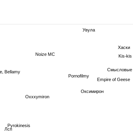
Увула
Хаски
Noize MC
Kis-kis
Смысловые 
, Bellamy
Pornofilmy
Empire of Geese
Оксимирон
Oxxxymiron
Pyrokinesis
Лсп