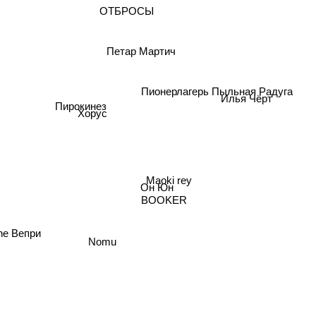
Sizor
ОТБРОСЫ
Петар Мартич
Пионерлагерь Пыльная Радуга
Илья Чёрт
Пирокинез
Хорус
Maoki rey
Он Юн
BOOKER
The Вепри
Nomu