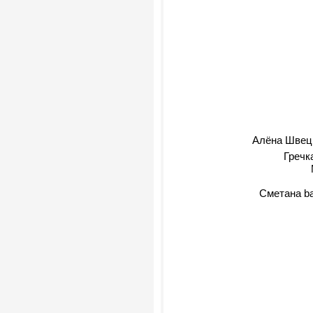
Алёна Швец
Гречк
Сметана ba