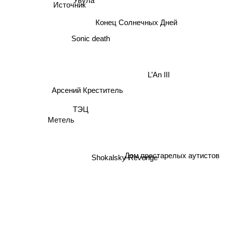
Источник
Конец Солнечных Дней
Sonic death
L’An III
Арсений Креститель
ТЭЦ
Метель
Дом престарелых аутистов
Shokalsky Revenge