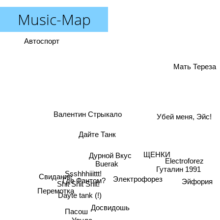
Music-Map
Автоспорт
Мать Тереза
Валентин Стрыкало
Убей меня, Эйс!
Дайте Танк
ЩЕНКИ
Дурной Вкус
Electroforez
Buerak
Гуталин 1991
Ssshhhiiittt!
Свидание
Электрофорез
Где Фантом?
Эйфория
Shit Shit Shit!
Перемотка
Dayte tank (!)
Досвидошь
Пасош
Увула