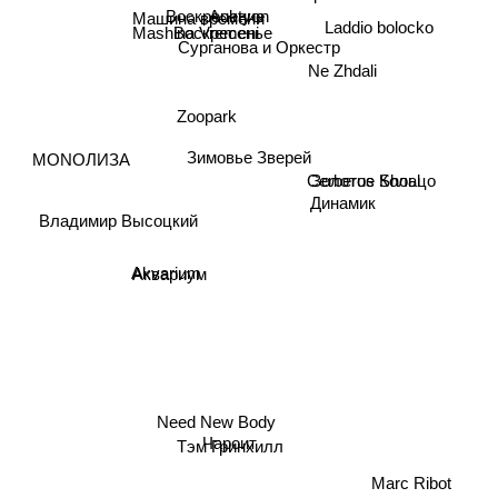
Воскресение
Машина времени
Auktyon
Воскресенье
Mashina Vremeni
Сурганова и Оркестр
Laddio bolocko
Ne Zhdali
Zoopark
MONOЛИЗА
Зимовье Зверей
Золотое Кольцо
Cerberus Shoal
Динамик
Владимир Высоцкий
Аквариум
Akvarium
Чароит
Need New Body
Тэм Гринхилл
Marc Ribot