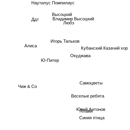
Наутилус Помпилиус
Высоцкий
Ддт
Владимир Высоцкий
Любэ
Игорь Тальков
Алиса
Кубанский Казачий хор
Окуджава
Ю-Питер
Самоцветы
Чиж & Со
Веселые ребята
Юрий Антонов
Пламя
Синяя птица