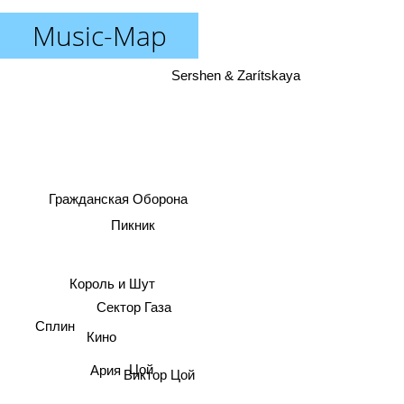
Music-Map
Sershen & Zarítskaya
Гражданская Оборона
Пикник
Король и Шут
Сектор Газа
Сплин
Кино
Цой
Ария
Виктор Цой