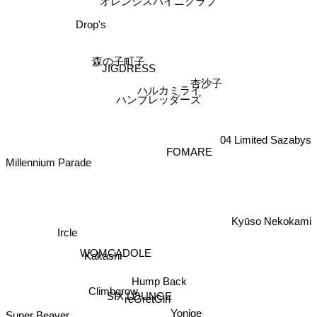
オレンジスパイニクラブ
Drop's
森の子町子
JIGDRESS
杏沙子
ハルカミライ
ハンブレッダーズ
FOMARE
04 Limited Sazabys
Millennium Parade
Kyūso Nekokami
Ircle
Kakashi
WOMCADOLE
Hump Back
SIX LOUNGE
Climbgrow
reGretGirl
Super Beaver
Yonige