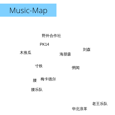
Music-Map
野外合作社
PK14
刘森
木推瓜
海朋森
寸铁
惘闻
梅卡德尔
腰
腰乐队
老王乐队
华北浪革