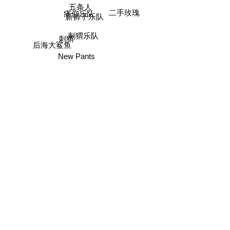
五条人
二手玫瑰
痛仰乐队
新裤子乐队
刺猬乐队
刺猬
后海大鲨鱼
New Pants