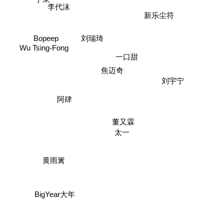
李代沫
新乐尘符
Bopeep
刘瑞琦
Wu Tsing-Fong
一口甜
焦迈奇
刘宇宁
阿肆
董又霖
太一
黄雨篱
BigYear大年