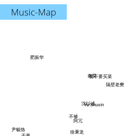
Music-Map
肥振华
秦昊
要不要买菜
隔壁老樊
沈以诚
Yu Shuxin
不够
阿冗
尹毓恪
徐秉龙
于果