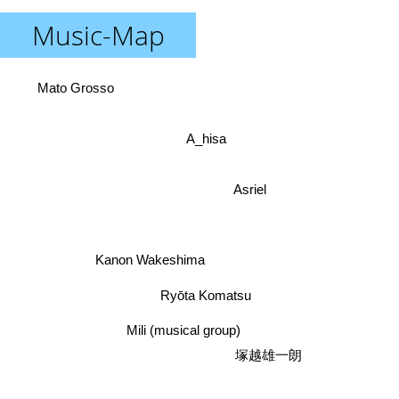
Music-Map
Mato Grosso
A_hisa
Asriel
Kanon Wakeshima
Ryōta Komatsu
Mili (musical group)
塚越雄一朗