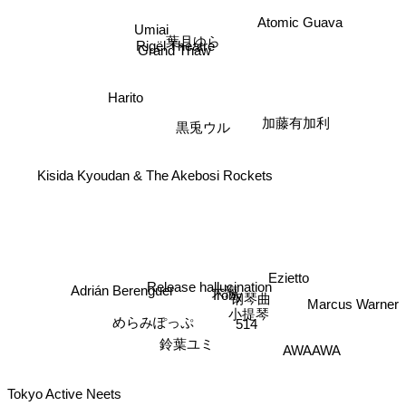
Atomic Guava
Umiai
葉月ゆら
Rigël Theatre
Grand Thaw
Harito
黒兎ウル
加藤有加利
Kisida Kyoudan & The Akebosi Rockets
Ezietto
Release hallucination
Adrián Berenguer
大海
Irony
钢琴曲
Marcus Warner
小提琴
514
めらみぽっぷ
鈴葉ユミ
AWAAWA
Tokyo Active Neets
Sweet Dove