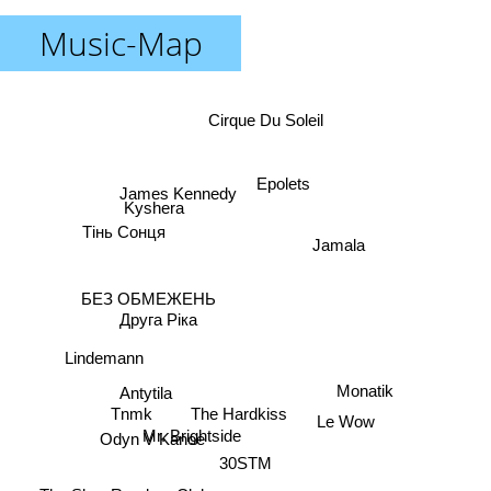
Music-Map
Cirque Du Soleil
Epolets
James Kennedy
Kyshera
Тінь Сонця
Jamala
БЕЗ ОБМЕЖЕНЬ
Друга Ріка
Lindemann
Monatik
Antytila
The Hardkiss
Tnmk
Le Wow
Odyn V Kanoe
Mr. Brightside
30STM