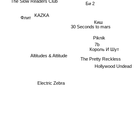
The Slow Readers Club
Би 2
KAZKA
Флит
Киш
30 Seconds to mars
Piknik
7b
Король И Шут
Altitudes & Attitude
The Pretty Reckless
Hollywood Undead
Electric Zebra