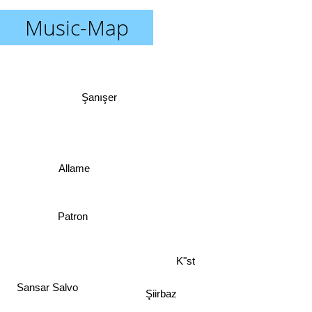
Music-Map
Şanışer
Allame
Patron
K"st
Sansar Salvo
Şiirbaz