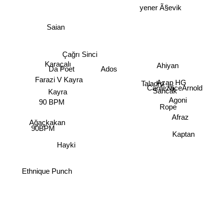
yener Ã§evik
Saian
Çağrı Sinci
Ahiyan
Karaçalı
Ados
Da Poet
Farazi V Kayra
Azap HG
Taladro
Canfeza
ViceArnold
Sancak
Kayra
Agoni
90 BPM
Rope
Afraz
Ağaçkakan
90BPM
Kaptan
Hayki
Ethnique Punch