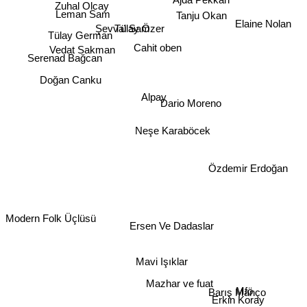
Tülay Özer
Zuhal Olcay
Tanju Okan
Leman Sam
Elaine Nolan
Şevval Sam
Tülay German
Cahit oben
Vedat Sakman
Serenad Bağcan
Doğan Canku
Alpay
Dario Moreno
Neşe Karaböcek
Özdemir Erdoğan
Modern Folk Üçlüsü
Ersen Ve Dadaslar
Mavi Işıklar
Mazhar ve fuat
Mfö
Barış Manço
Erkin Koray