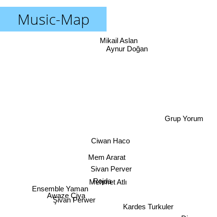
Music-Map
Mikail Aslan
Aynur Doğan
Grup Yorum
Ciwan Haco
Mem Ararat
Sivan Perver
Rojda
Mehmet Atlı
Ensemble Yaman
Şivan Perwer
Awaze Çiya
Kardes Turkuler
Diyar