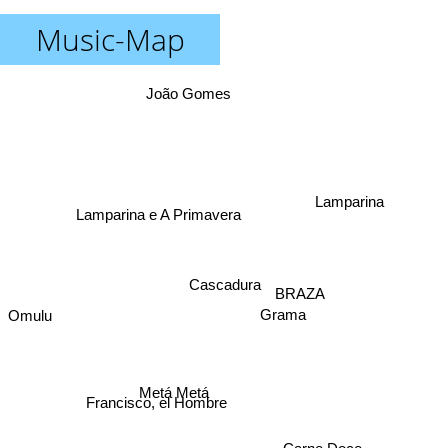
Music-Map
João Gomes
Lamparina
Lamparina e A Primavera
Cascadura
BRAZA
Omulu
Grama
Metá Metá
Francisco, el Hombre