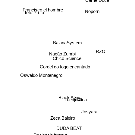
Carne Doce
Noporn
Francisco el hombre
Teto Preto
BaianaSystem
Nação Zumbi
RZO
Chico Science
Cordel do fogo encantado
Oswaldo Montenegro
Black Alien
Luedji Luna
Otto
Josyara
Zeca Baleiro
DUDA BEAT
Fagner