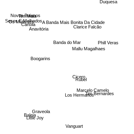
Novos Baianos
Tim Maia
Secos E Molhados
Os Mutantes
A Banda Mais Bonita Da Cidade
Cartola
Clarice Falcão
Anavitória
Banda do Mar
Phill Veras
Mallu Magalhaes
Boogarins
Cicero
Rubel
Marcelo Camelo
Tim Bernardes
Los Hermanos
Graveola
Baleia
Little Joy
Vanguart