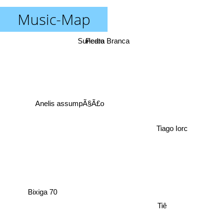
Music-Map
Suricato
Pedra Branca
Anelis assumpÃ§Ã£o
Tiago Iorc
Bixiga 70
Tiê
Duquesa