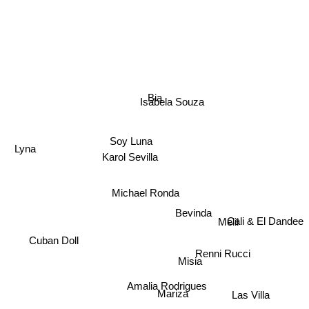
Bia
Isabela Souza
Soy Luna
Lyna
Karol Sevilla
Michael Ronda
Bevinda
Melii
Cali & El Dandee
Cuban Doll
Renni Rucci
Misia
Amalia Rodrigues
Mariza
Las Villa