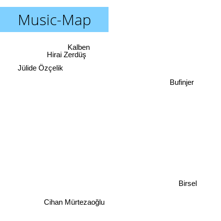
Music-Map
Kalben
Hirai Zerdüş
Jülide Özçelik
Bufinjer
Birsel
Cihan Mürtezaoğlu