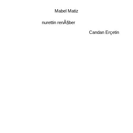
Mabel Matiz
nurettin renÃ§ber
Candan Erçetin