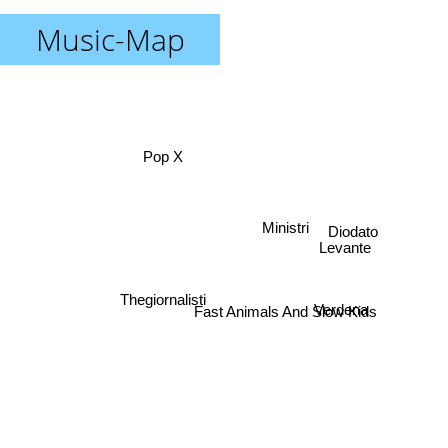
Music-Map
Pop X
Ministri
Diodato
Levante
Thegiornalisti
Verdena
Fast Animals And Slow Kids