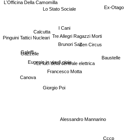
L'Officina Della Camomilla
Lo Stato Sociale
Ex-Otago
I Cani
Calcutta
Tre Allegri Ragazzi Morti
Pinguini Tattici Nucleari
Zen Circus
Brunori Sas
Galeffi
Gazzelle
Baustelle
Eugenio in via di gioia
Le luci della centrale elettrica
Francesco Motta
Canova
Giorgio Poi
Alessandro Mannarino
Cccp