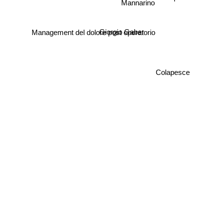
Mannarino
Giorgio Gaber
Management del dolore post operatorio
Colapesce