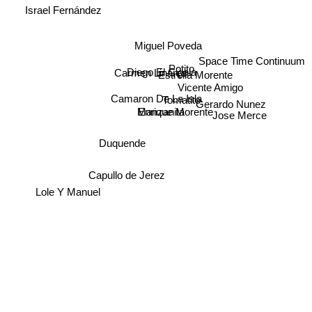
Miguel Poveda
Space Time Continuum
Potito
Carmen Linares
Diego El Cigala
Estrella Morente
Vicente Amigo
Camaron De La Isla
Tomatito
Gerardo Nunez
Jose Merce
Manzanita
Enrique Morente
Duquende
Capullo de Jerez
Lole Y Manuel