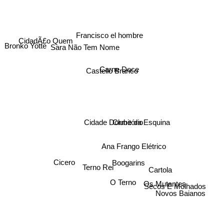
Francisco el hombre
CidadÃ£o Quem
Bronko Yotte
Sara Não Tem Nome
Carne Doce
Castello Branco
Cidade Dormitório
Clube da Esquina
Ana Frango Elétrico
Boogarins
Cicero
Terno Rei
Cartola
O Terno
Os Mutantes
Secos E Molhados
Novos Baianos