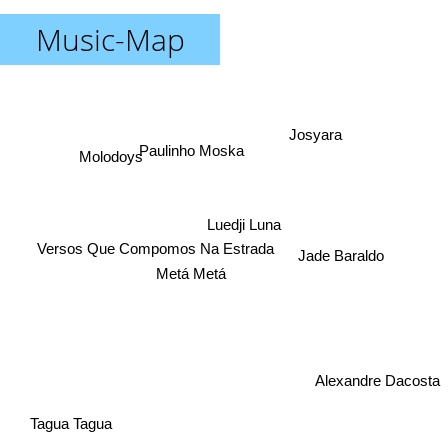
Music-Map
Josyara
Paulinho Moska
Molodoys
Luedji Luna
Jade Baraldo
Versos Que Compomos Na Estrada
Metá Metá
Alexandre Dacosta
Tagua Tagua