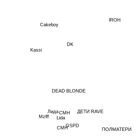
IROH
Cakeboy
Kassi
DK
DEAD BLONDE
ДЕТИ RAVE
Лида
CMH
Mzlff
Lida
GSPD
СМН
ПОЛМАТЕРИ