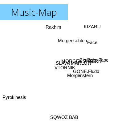
Music-Map
Rakhim
KIZARU
Morgenschtern
Face
Big Baby Tape
MORGENSHTERN
SLAVA MARLOW
VTORNIK
GONE.Fludd
Morgenstern
Pyrokinesis
SQWOZ BAB