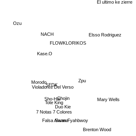
El ultimo ke zierre
Ozu
Elsso Rodriguez
NACH
FLOWKLORIKOS
Kase.O
Morodo
SFDK
Zpu
Violadores Del Verso
Mary Wells
Chojin
Sho-Hai
Tote King
Duo Kie
7 Notas 7 Colores
Brenton Wood
Falsa Alarma
Swan Fyahbwoy