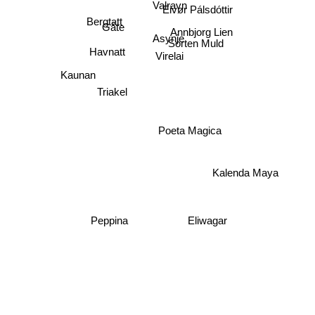
Valravn
Eivør Pálsdóttir
Bergtatt
Annbjorg Lien
Gåte
Asynje
Sorten Muld
Havnatt
Virelai
Kaunan
Triakel
Poeta Magica
Kalenda Maya
Peppina
Eliwagar