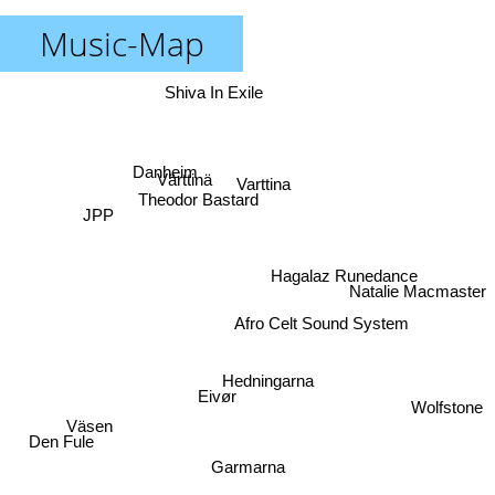
Music-Map
Shiva In Exile
Danheim
Värttinä
Varttina
Theodor Bastard
JPP
Hagalaz Runedance
Natalie Macmaster
Afro Celt Sound System
Hedningarna
Eivør
Wolfstone
Väsen
Den Fule
Garmarna