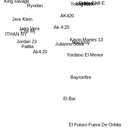
Ryodan
Young Kieff
Pablo Chill-E
King savage
Kiddtetoon
AK420
Jere Klein
Ak 4:20
Jairo Vera
Cris Mj
ITHAN NY
Blackroy
Kevin Martes 13
Jordan 23
Julianno Sosa
Pailita
Yordano El Menor
Ak4:20
Bayronfire
El Bai
El Futuro Fuera De Orbita