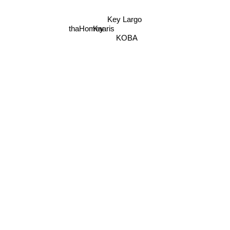
Key Largo
Kaaris
thaHomey
KOBA