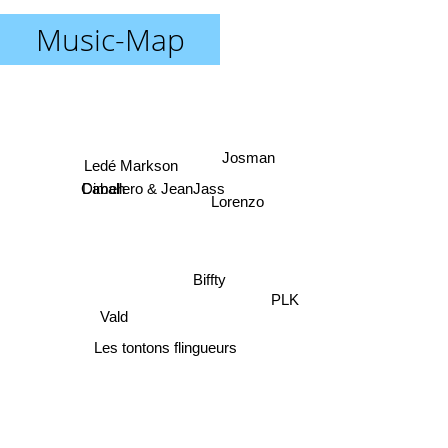
Music-Map
Ledé Markson
Josman
Dimeh
Caballero & JeanJass
Lorenzo
Biffty
Vald
PLK
Les tontons flingueurs