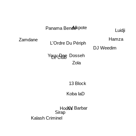
Luidji
Alkpote
Panama Bende
Hamza
Zamdane
L'Ordre Du Périph
DJ Weedim
Dosseh
Le Club
Youv Dee
Zola
13 Block
Koba laD
XV Barbar
Hooss
Sirap
Kalash Criminel