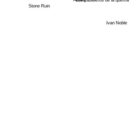
Los caballeros de la quema
Stone Ruin
Ivan Noble