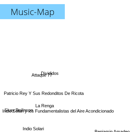
Music-Map
Divididos
Attaque 77
Patricio Rey Y Sus Redonditos De Ricota
La Renga
Skay Beilinson
Indio Solari y los Fundamentalistas del Aire Acondicionado
Indio Solari