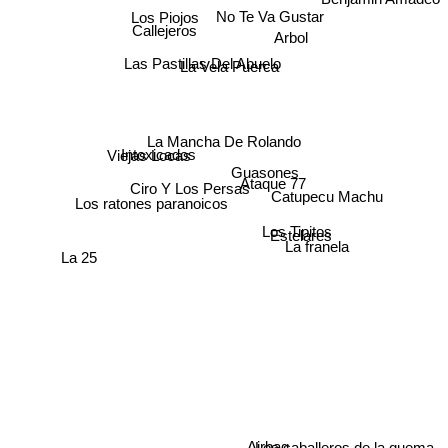
No Te Va Gustar
Benjamin Amadeo
Los Piojos
Callejeros
Arbol
Las Pastillas Del Abuelo
La Vela Puerca
La Mancha De Rolando
Intoxicados
Viejas Locas
Guasones
Ataque 77
Ciro Y Los Persas
Catupecu Machu
Los ratones paranoicos
Los Tipitos
Estelares
La franela
La 25
Airbag