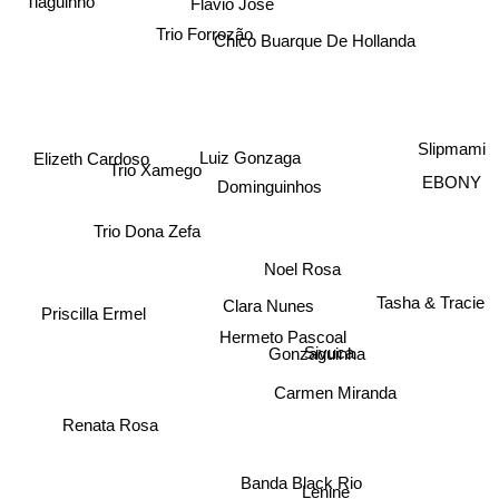
Tiaguinho
Flávio José
Chico Buarque De Hollanda
Trio Forrozão
Elizeth Cardoso
Slipmami
Luiz Gonzaga
Trio Xamego
EBONY
Dominguinhos
Trio Dona Zefa
Noel Rosa
Tasha & Tracie
Clara Nunes
Priscilla Ermel
Hermeto Pascoal
Gonzaguinha
Sivuca
Carmen Miranda
Renata Rosa
Banda Black Rio
Lenine