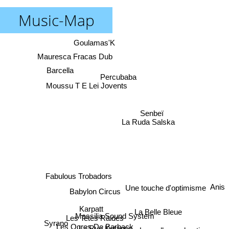
Music-Map
Goulamas'K
Mauresca Fracas Dub
Barcella
Percubaba
Moussu T E Lei Jovents
Senbeï
La Ruda Salska
Fabulous Trobadors
Anis
Une touche d'optimisme
Babylon Circus
Karpatt
La Belle Bleue
Massilia Sound System
Les Tetes Raides
Syrano
Les Ogres De Barback