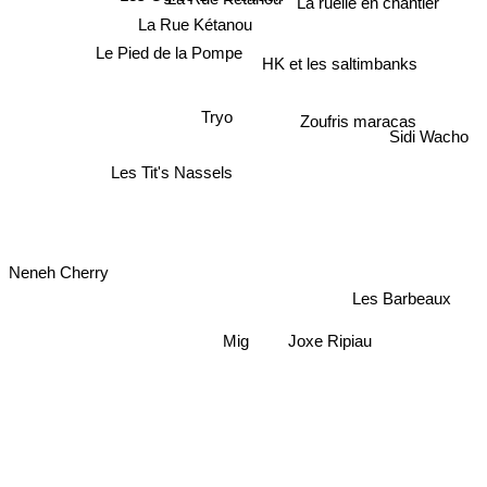
La Rue Ketanou
La ruelle en chantier
La Rue Kétanou
Le Pied de la Pompe
HK et les saltimbanks
Zoufris maracas
Tryo
Sidi Wacho
Les Tit's Nassels
Neneh Cherry
Les Barbeaux
Mig
Joxe Ripiau