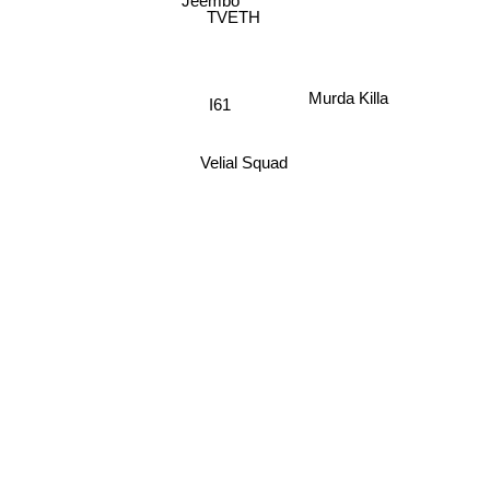
Jeembo
TVETH
Murda Killa
I61
Velial Squad