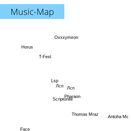
Music-Map
Oxxxymiron
Horus
T-Fest
Lsp
Лсп
Лсп
Pharaon
Scriptonite
Thomas Mraz
Antoha Mc
Face