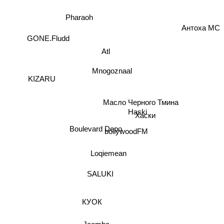
Антоха MC
Pharaoh
GONE.Fludd
Atl
Mnogoznaal
KIZARU
Масло Черного Тмина
Haski
Хаски
Boulevard Depo
bollywoodFM
Loqiemean
SALUKI
КУОК