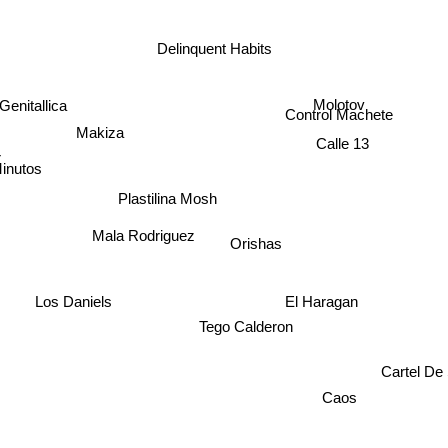
Delinquent Habits
Molotov
Genitallica
Control Machete
Makiza
Calle 13
r
 Minutos
Plastilina Mosh
Mala Rodriguez
Orishas
Los Daniels
El Haragan
Tego Calderon
Cartel De
Caos