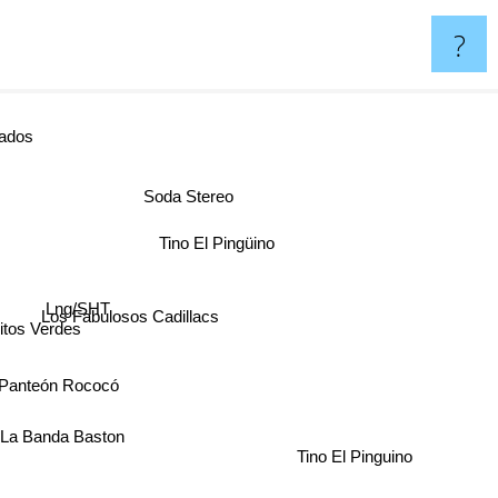
?
dos
Soda Stereo
Tino El Pingüino
Lng/SHT
Los Fabulosos Cadillacs
tos Verdes
Panteón Rococó
La Banda Baston
Tino El Pinguino