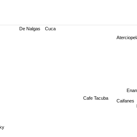
De Nalgas
Cuca
Aterciopela
Enani
Cafe Tacuba
Caifanes
ky