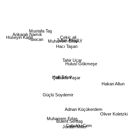
Mustafa Taş
Ankaralı Namık
Hüseyin Kağıt
Çekiç ali
İbocan
Tufan Altaş
Muharrem ErtaÅŸ
Hacı Taşan
Tahir Uçar
Hulusi Gökmeşe
Halil Erkal
Çubuklu Yaşar
Hakan Altun
Güçlü Soydemir
Adnan Küçükerdem
Oliver Koletzki
Muharrem Ertaş
Bülent Serttaş
Çubuklu Cem
Jordan Miller