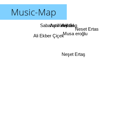
Music-Map
Sabahat Akkiraz
Aşık Veysel
Arif Sag
Neset Ertas
Musa eroğlu
Ali Ekber Çiçek
Neşet Ertaş