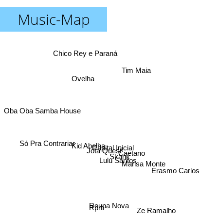
Music-Map
Chico Rey e Paraná
Tim Maia
Ovelha
Oba Oba Samba House
Só Pra Contrariar
Kid Abelha
Capital Inicial
Jota Quest
Caetano
Skank
Lulu Santos
Marisa Monte
Erasmo Carlos
Roupa Nova
Rpm
Ze Ramalho