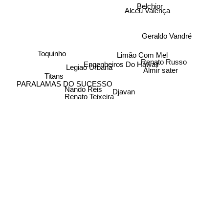
Belchior
Alceu Valença
Geraldo Vandré
Limão Com Mel
Toquinho
Renato Russo
Engenheiros Do Hawaii
Legiao Urbana
Almir sater
Titans
PARALAMAS DO SUCESSO
Nando Reis
Djavan
Renato Teixeira