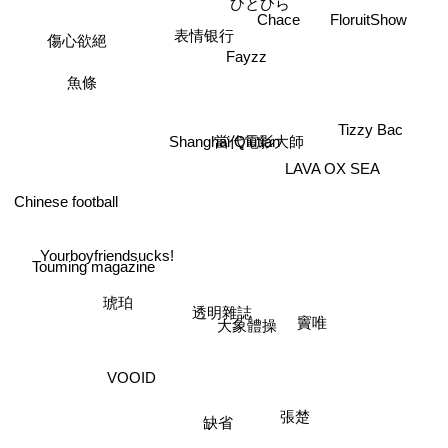
ひとひら
Chace
FloruitShow
表情银行
傷心欲絕
Fayzz
魚條
當代電影大師
Tizzy Bac
Shanghai Qiutian
LAVA OX SEA
Chinese football
Yourboyfriendsucks!
Touming magazine
竇唯
琥珀
大象體操
透明雜誌
VOOID
張楚
缺省