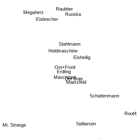
Raubtier
Megaherz
Ruoska
Eisbrecher
Stahlmann
Heldmaschine
Eisheilig
Ost+Front
Erdling
Maschinist
Der Bote
Maerzfeld
Schattenmann
Root4
Sidilarsen
Mr. Strange