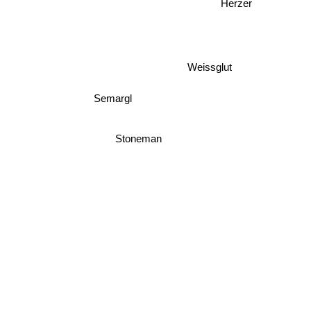
Herzer
Weissglut
Semargl
Stoneman