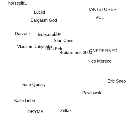
horsegiirL
Luciid
TAKTSTÖRER
VCL
Eargasm God
1luu
Darzack
Indecorum
Stan Christ
Luca Eck
Vladimir Dubyshkin
ONEDEFINED
Brutalismus 3000
Nico Moreno
Sam Quealy
Eric Sneo
Pawlowski
Kalte Liebe
Zeltak
ORYMA