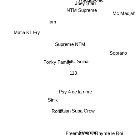
Raggasonic
Joey Starr
Mc Madjah
NTM Supreme
Iam
Mafia K1 Fry
Supreme NTM
Soprano
MC Solaar
Fonky Family
113
Psy 4 de la rime
Sinik
Saian Supa Crew
Rohff
Freeman
Freeman et K-Rhyme le Roi