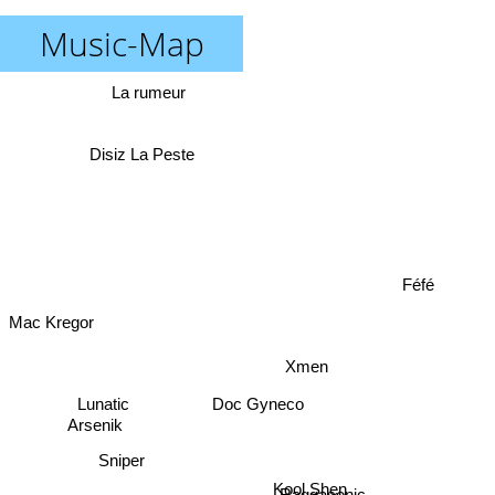
Music-Map
La rumeur
Disiz La Peste
Féfé
Mac Kregor
Xmen
Doc Gyneco
Lunatic
Arsenik
Sniper
Kool Shen