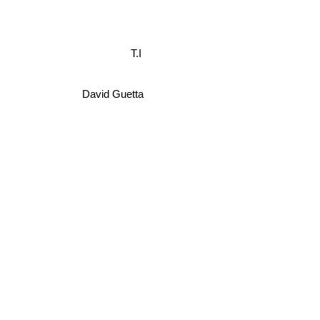
T.I
David Guetta