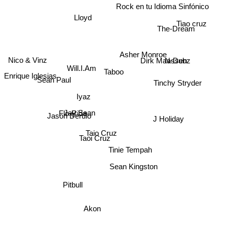
Rock en tu Idioma Sinfónico
Lloyd
Tiao cruz
The-Dream
Dirk Maassen
Nico & Vinz
Asher Monroe
N-Dubz
Will.I.Am
Enrique Iglesias
Taboo
Sean Paul
Tinchy Stryder
Iyaz
Jay Sean
Flo-Rida
Jason Derulo
J Holiday
Taoi Cruz
Taio Cruz
Tinie Tempah
Sean Kingston
Pitbull
Akon