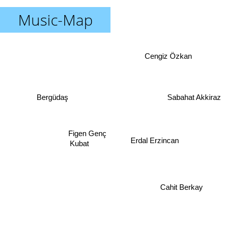
Music-Map
Cengiz Özkan
Bergüdaş
Sabahat Akkiraz
Figen Genç
Erdal Erzincan
Kubat
Cahit Berkay