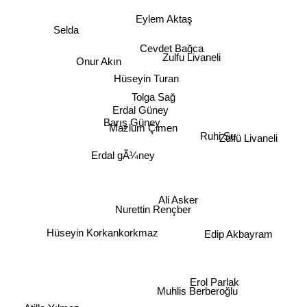
Eylem Aktaş
Selda
Cevdet Bağca
Zulfu Livaneli
Onur Akın
Hüseyin Turan
Tolga Sağ
Erdal Güney
Barış Güney
Mazlum Çimen
Ruhi Su
Zülfü Livaneli
Erdal gÃ¼ney
Ali Asker
Nurettin Rençber
Edip Akbayram
Hüseyin Korkankorkmaz
Erol Parlak
Muhlis Berberoğlu