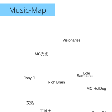
Music-Map
Visionaries
MC光光
Lole
Samoana
Jony J
Rich Brain
MC HotDog
艾热
Sean Price
王以太