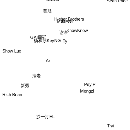
黄旭
Higher Brothers
Masiwei
KnowKnow
谢帝
GAI周延
杨和苏KeyNG
Ty
Show Luo
Ar
法老
Psy.P
新秀
Mengzi
Rich Brian
沙一汀EL
Tryt