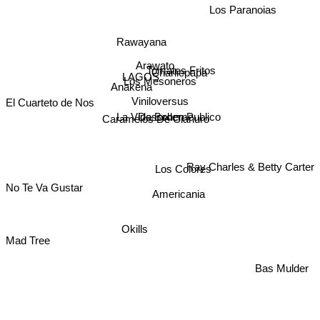
Los Paranoias
Rawayana
Arawato
Charliepapa
Tomates Fritos
LAGOS
Los Mesoneros
Anakena
Viniloversus
El Cuarteto de Nos
Desorden Publico
La Vida Boheme
Caramelos De Cianuro
Ray Charles & Betty Carter
Los Colores
No Te Va Gustar
Americania
Okills
Mad Tree
Bas Mulder