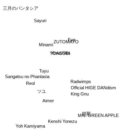
三月のパンタシア
Sayuri
Eve
ZUTOMAYO
Minami
Yorushika
YOASOBI
Tuyu
Sangatsu no Phantasia
Reol
Radwimps
Official HIGE DANdism
ツユ
King Gnu
Aimer
Mrs. GREEN APPLE
鎖那
Kenshi Yonezu
Yoh Kamiyama