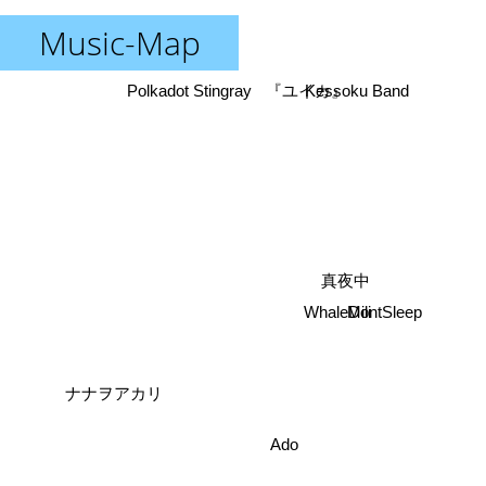
Music-Map
Polkadot Stingray
『ユイカ』
Kessoku Band
真夜中
Mili
WhaleDontSleep
ナナヲアカリ
Ado