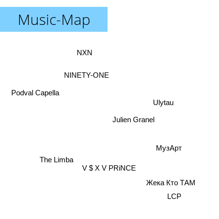
Music-Map
NXN
NINETY-ONE
Podval Capella
Ulytau
Julien Granel
МузАрт
The Limba
V $ X V PRiNCE
Жека Кто ТАМ
LCP