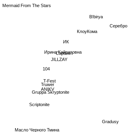
Mermaid From The Stars
B!birya
Серебро
КлоуКома
ИК
Ирина Кайратовна
Captown
JILLZAY
104
T-Fest
Truwer
ANIKV
Gruppa Skryptonite
Scriptonite
Gradusy
Масло Черного Тмина