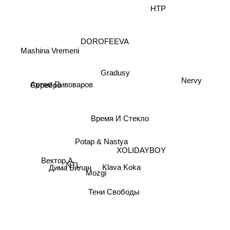
НТР
DOROFEEVA
Mashina Vremeni
Gradusy
Nervy
Серебро
Артем Пивоваров
Время И Стекло
Potap & Nastya
XOLIDAYBOY
Вектор А
Дима Билан
Klava Koka
NTL
Mozgi
Тени Свободы