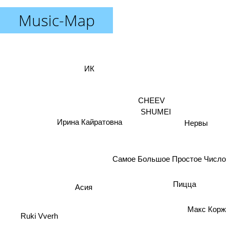
Music-Map
ИК
CHEEV
SHUMEI
Ирина Кайратовна
Нервы
Самое Большое Простое Число
Пицца
Асия
Макс Корж
Ruki Vverh