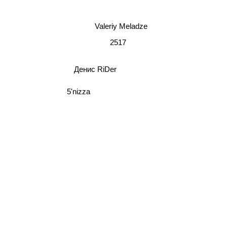
Valeriy Meladze
2517
Денис RiDer
5'nizza