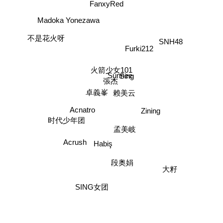
FanxyRed
Madoka Yonezawa
不是花火呀
SNH48
Furki212
火箭少女101
Sing
Sunnee
張杰
卓義峯
赖美云
Zining
Acnatro
时代少年团
孟美岐
Acrush
Habiş
段奥娟
大籽
SING女团