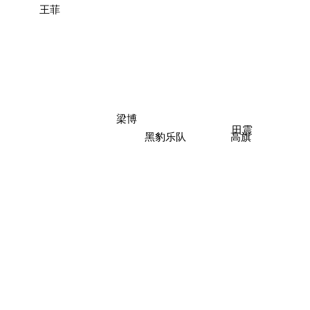
王菲
梁博
田震
黑豹乐队
高旗