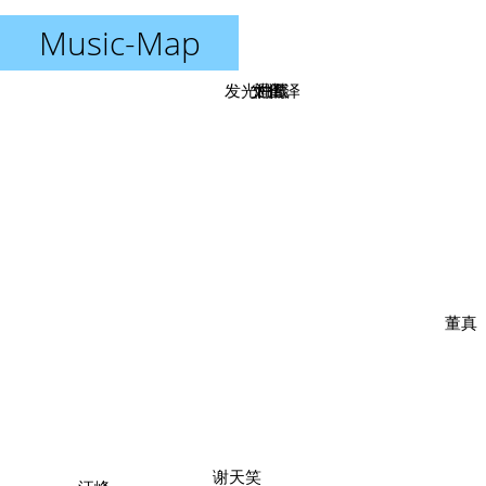
Music-Map
发光曲线
文雀
惘闻
沼泽
董真
谢天笑