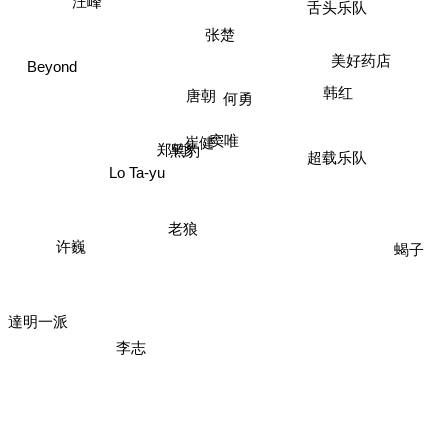
汪峰
舌头乐队
张楚
美好药店
Beyond
韩红
唐朝
何勇
窦唯
崔健
郑钧
黑豹
超载乐队
Lo Ta-yu
老狼
蝎子
许巍
達明一派
李志