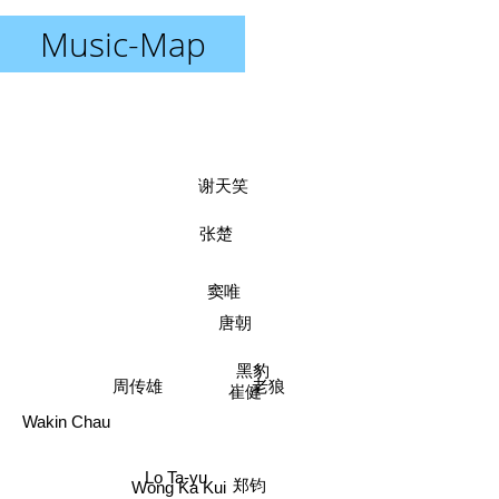
Music-Map
谢天笑
张楚
窦唯
唐朝
黑豹
老狼
周传雄
崔健
Wakin Chau
Lo Ta-yu
郑钧
Wong Ka Kui