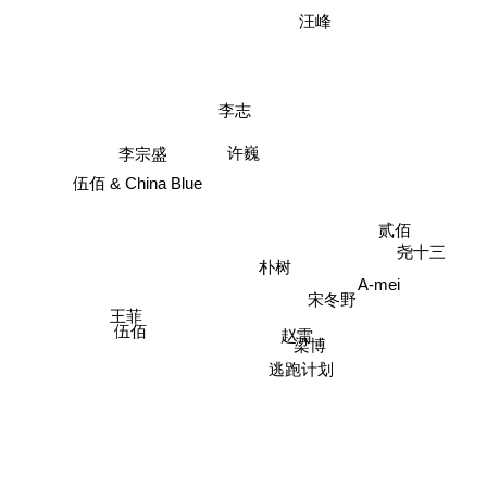
汪峰
李志
许巍
李宗盛
伍佰 & China Blue
贰佰
尧十三
朴树
宋冬野
A-mei
王菲
伍佰
赵雷
梁博
逃跑计划