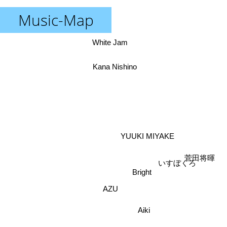
Music-Map
White Jam
Kana Nishino
YUUKI MIYAKE
菅田将暉
いすぼくろ
Bright
AZU
Aiki