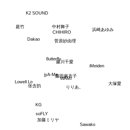
K2 SOUND
中村舞子
庭竹
CHIHIRO
浜崎あゆみ
Dakao
菅原紗由理
8utterfly
藤川千愛
iMeiden
jyA-Me
藤田麻衣子
WAMI
Lowell Lo
张含韵
大塚愛
りりあ。
KG
soFLY
加藤ミリヤ
Sawako