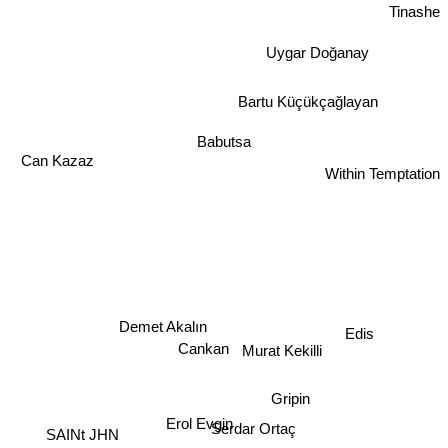
Tinashe
Uygar Doğanay
Bartu Küçükçağlayan
Babutsa
Can Kazaz
Within Temptation
Edis
Cankan
Demet Akalın
Murat Kekilli
Gripin
Erol Evgin
Serdar Ortaç
SAINt JHN