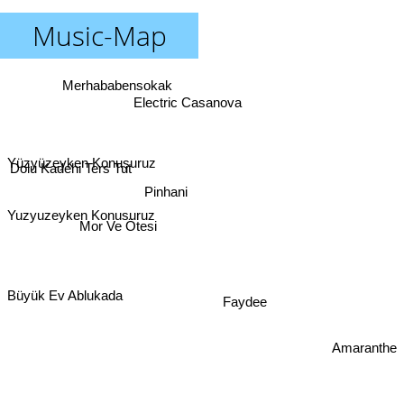
Music-Map
Merhababensokak
Electric Casanova
Yüzyüzeyken Konuşuruz
Dolu Kadehi Ters Tut
Pinhani
Yuzyuzeyken Konusuruz
Mor Ve Ötesi
Büyük Ev Ablukada
Faydee
Amaranthe