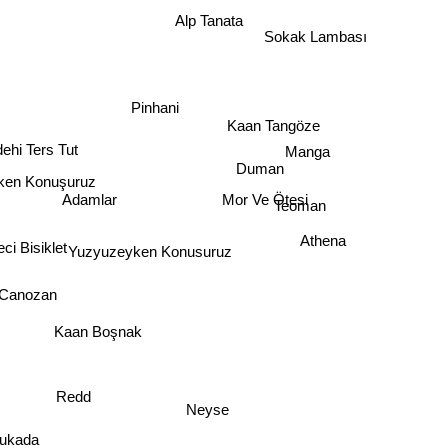
Alp Tanata
Sokak Lambası
Pinhani
Kaan Tangöze
Manga
ehi Ters Tut
Duman
ken Konuşuruz
Mor Ve Ötesi
Adamlar
Teoman
Athena
i Bisiklet
Yuzyuzeyken Konusuruz
Canozan
Kaan Boşnak
Redd
Neyse
ukada