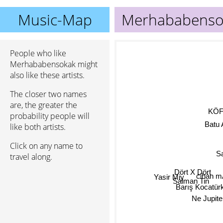
Music-Map
Merhababenso
People who like
Merhababensokak might
also like these artists.
The closer two names
are, the greater the
KÖ
probability people will
Batu
like both artists.
Click on any name to
S
travel along.
Dört X Dört
cihan 
Yasir Miy
Salman Tin
Barış Kocatür
Ne Jupite