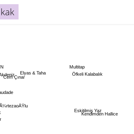
kak
FN
Multitap
Elyas & Taha
 Akdeniz
Öfkeli Kalabalık
Cem Çınar
audade
mÃ¼rtezaoÄŸlu
Eskitilmiş Yaz
k
Kendimden Hallice
r