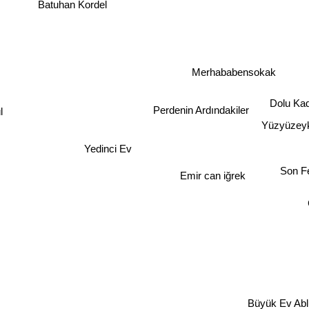
Batuhan Kordel
Merhababensokak
Dolu Kad
Perdenin Ardındakiler
l
Yüzyüzey
Yedinci Ev
Son Fec
Emir can iğrek
Büyük Ev Abl