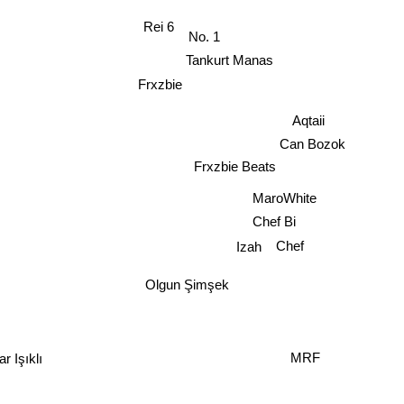
Rei 6
No. 1
Tankurt Manas
Frxzbie
Aqtaii
Can Bozok
Frxzbie Beats
MaroWhite
Chef Bi
Chef
Izah
Olgun Şimşek
MRF
r Işıklı