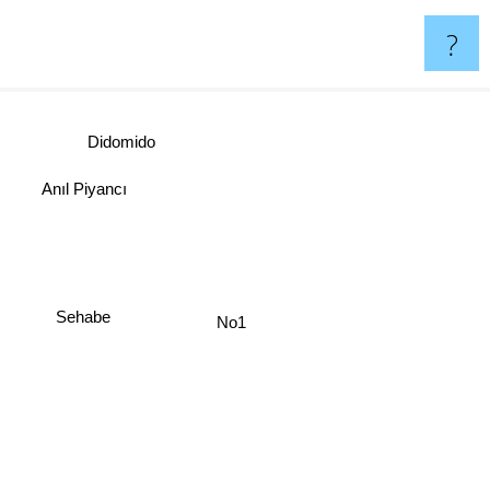
?
Didomido
Anıl Piyancı
Sehabe
No1