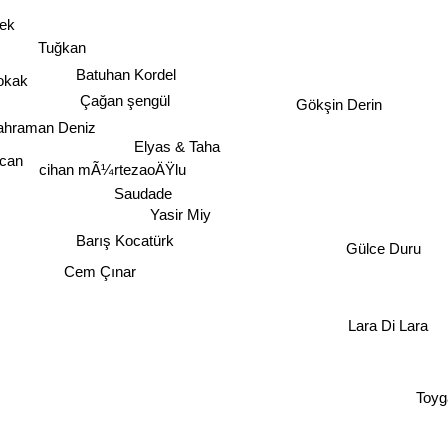
rek
Tuğkan
Batuhan Kordel
okak
Çağan şengül
Gökşin Derin
ahraman Deniz
Elyas & Taha
can
cihan mÃ¼rtezaoÄŸlu
Saudade
Yasir Miy
Barış Kocatürk
Gülce Duru
Cem Çınar
Lara Di Lara
Toyga