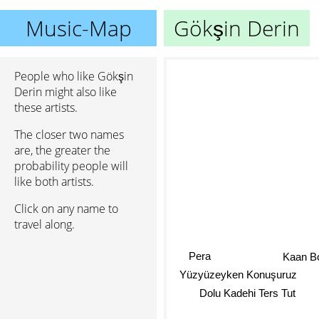
Music-Map
Gökşin Derin
People who like Gökşin
Derin might also like
these artists.
The closer two names
are, the greater the
probability people will
like both artists.
Click on any name to
travel along.
Pera
Kaan B
Yüzyüzeyken Konuşuruz
Dolu Kadehi Ters Tut