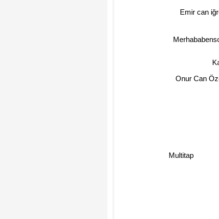
Emir can iğ
Merhababens
K
Onur Can Öz
Multitap